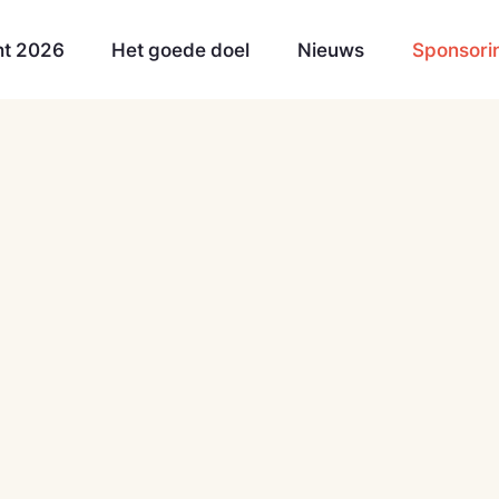
ht 2026
Het goede doel
Nieuws
Sponsori
oring
Onze sponsoren
Vrienden van de Dorpent